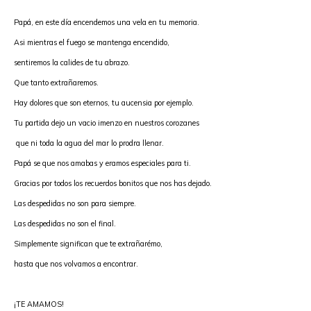
Papá, en este día encendemos una vela en tu memoria. 
Asi mientras el fuego se mantenga encendido, 
sentiremos la calides de tu abrazo. 
Que tanto extrañaremos.

Hay dolores que son eternos, tu aucensia por ejemplo. 
Tu partida dejo un vacio imenzo en nuestros corozanes
 que ni toda la agua del mar lo prodra llenar. 
Pap
á se que nos amabas y eramos especiales para ti. 
Gracias por todos los recuerdos bonitos que nos has dejado. 
Las despedidas no son para siempre.

Las despedidas no son el final.

Simplemente significan que te extrañarémo,  
hasta que nos volvamos a encontrar. 
¡TE AMAMOS!