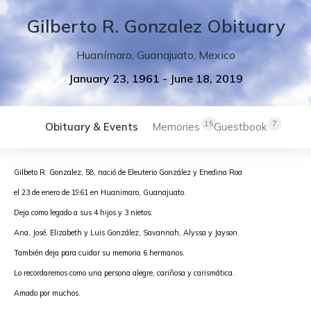
Gilberto
R.
Gonzalez
Obituary
Huanímaro
,
Guanajuato
,
Mexico
January 23, 1961
-
June 18, 2019
15
7
Obituary & Events
Memories
Guestbook
Gilbeto R. Gonzalez, 58, nació de Eleuterio González y Enedina Roa 
el 23 de enero de 1961 en Huanimaro, Guanajuato.

Deja como legado a sus 4 hijos y 3 nietos: 
Ana, José, Elizabeth y Luis González, Savannah, Alyssa y Jayson. 
También
 deja para cuidar su memoria 6 hermanos. 
Lo recordaremos como una persona alegre, cariñosa y carismática. 
Amado por muchos.
